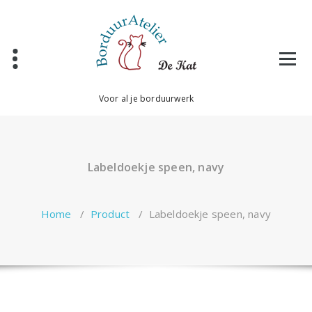
Ga
naar
de
inhoud
Voor al je borduurwerk
Labeldoekje speen, navy
Home
/
Product
/
Labeldoekje speen, navy