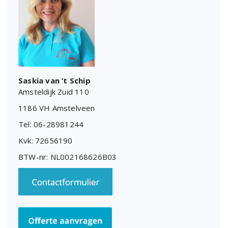
Saskia van ’t Schip
Amsteldijk Zuid 110
1186 VH Amstelveen
Tel: 06-28981244
Kvk: 72656190
BTW-nr: NL002168626B03