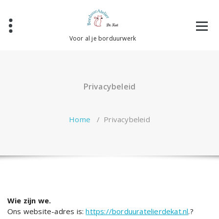
Ga
naar
de
inhoud
Voor al je borduurwerk
Privacybeleid
Home
/
Privacybeleid
Wie zijn we.
Ons website-adres is:
https://borduuratelierdekat.nl
.?