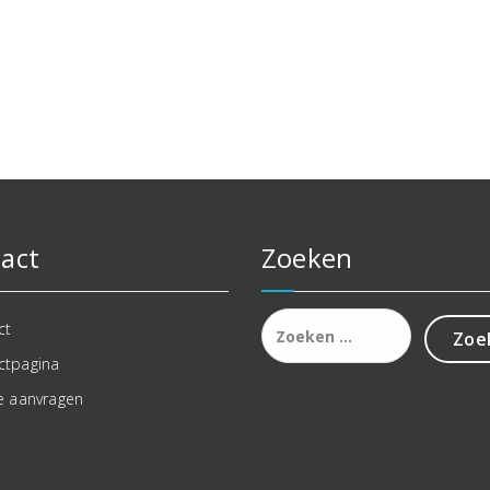
act
Zoeken
Zoeken
ct
naar:
ctpagina
e aanvragen