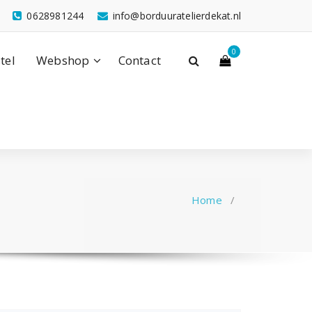
0628981244
info@borduuratelierdekat.nl
0
tel
Webshop
Contact
Home
/