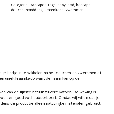
aantal
Categorie:
Badcapes
Tags:
baby
,
bad
,
badcape
,
douche
,
handdoek
,
kraamkado
,
zwemmen
m je kindje in te wikkelen na het douchen en zwemmen of
ijk en uniek kraamkado want de naam kan op de
n van de fijnste natuur zuivere katoen. De weving is
oelt en goed vocht absorbeert. Omdat wij willen dat je
dens de productie alleen natuurlijke materialen gebruikt