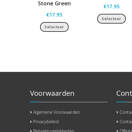
Stone Green
€
17.95
€
17.95
Selecteer
Selecteer
Voorwaarden
Cont
Algemene Voorwaarden
Conta
Privacybeleid
Conta
Betaalmogelijkheden
Offert