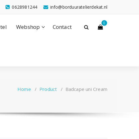
0628981244
info@borduuratelierdekat.nl
0
tel
Webshop
Contact
Home
/
Product
/
Badcape uni Cream