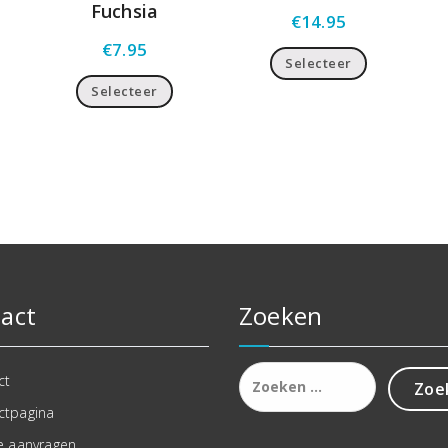
Fuchsia
€
14.95
€
7.95
Selecteer
Selecteer
act
Zoeken
Zoeken
ct
naar:
ctpagina
e aanvragen