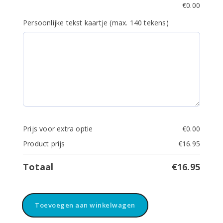
€
0.00
Persoonlijke tekst kaartje (max. 140 tekens)
Prijs voor extra optie
€
0.00
Product prijs
€
16.95
Totaal
€
16.95
Badcape
Toevoegen aan winkelwagen
uni
Cream