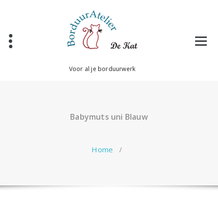
Ga
naar
de
inhoud
Voor al je borduurwerk
Babymuts uni Blauw
Home
/