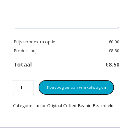
Prijs voor extra optie
€
0.00
Product prijs
€
8.50
Totaal
€
8.50
Junior
Toevoegen aan winkelwagen
Beanie
Beechfield
Muts
Categorie:
Junior Original Cuffed Beanie Beachfield
Fluorescent
Yellow
aantal