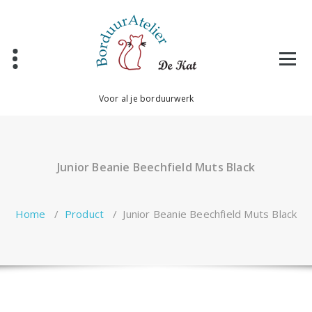
Ga
naar
de
inhoud
Voor al je borduurwerk
Junior Beanie Beechfield Muts Black
Home
/
Product
/
Junior Beanie Beechfield Muts Black