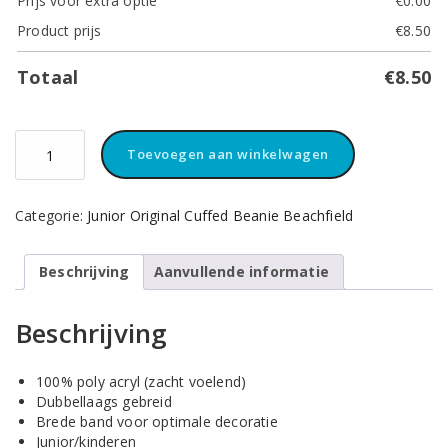
Prijs voor extra optie
€
0.00
Product prijs
€
8.50
Totaal
€
8.50
Junior
Toevoegen aan winkelwagen
Beanie
Beechfield
Muts
Categorie:
Junior Original Cuffed Beanie Beachfield
Black
aantal
Beschrijving
Aanvullende informatie
Beschrijving
100% poly acryl (zacht voelend)
Dubbellaags gebreid
Brede band voor optimale decoratie
Junior/kinderen