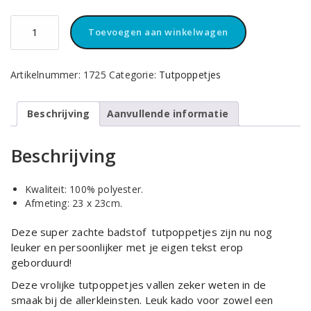
Tutpoppetje
Toevoegen aan winkelwagen
grijs
met
antraciet
Artikelnummer:
1725
Categorie:
Tutpoppetjes
oor
aantal
Beschrijving
Aanvullende informatie
Beschrijving
Kwaliteit: 100% polyester.
Afmeting: 23 x 23cm.
Deze super zachte badstof tutpoppetjes zijn nu nog
leuker en persoonlijker met je eigen tekst erop
geborduurd!
Deze vrolijke tutpoppetjes vallen zeker weten in de
smaak bij de allerkleinsten. Leuk kado voor zowel een