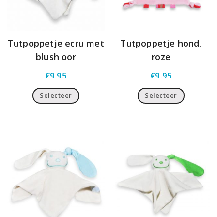
Tutpoppetje ecru met
Tutpoppetje hond,
blush oor
roze
€
9.95
€
9.95
Selecteer
Selecteer