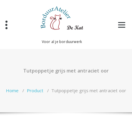
Ga
naar
de
inhoud
Voor al je borduurwerk
Tutpoppetje grijs met antraciet oor
Home
/
Product
/
Tutpoppetje grijs met antraciet oor