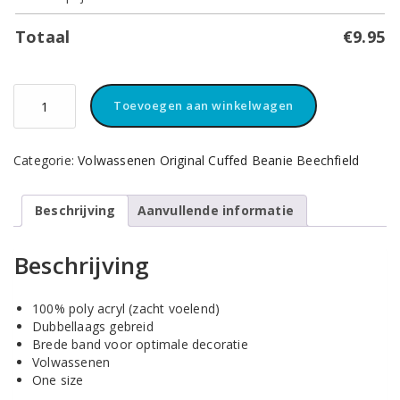
Totaal
€
9.95
Beanie
Toevoegen aan winkelwagen
Beechfield
Muts
Orange
Categorie:
Volwassenen Original Cuffed Beanie Beechfield
aantal
Beschrijving
Aanvullende informatie
Beschrijving
100% poly acryl (zacht voelend)
Dubbellaags gebreid
Brede band voor optimale decoratie
Volwassenen
One size