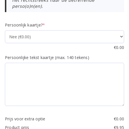
het rechtstreeks naar de betreffende
perso(o)n(en).
(required)
Persoonlijk kaartje?
*
€
0.00
Persoonlijke tekst kaartje (max. 140 tekens)
Prijs voor extra optie
€
0.00
Product prijs
€
9.95