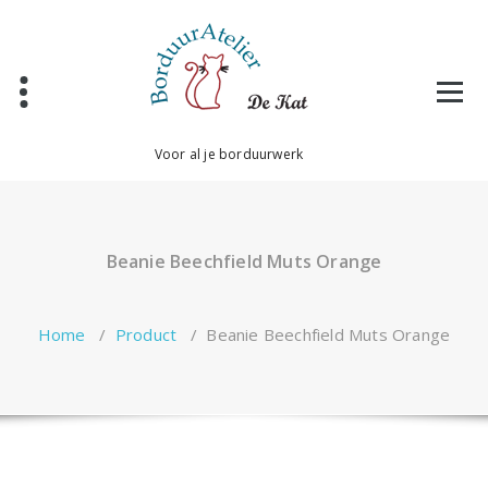
Ga
naar
de
inhoud
Voor al je borduurwerk
Beanie Beechfield Muts Orange
Home
/
Product
/
Beanie Beechfield Muts Orange