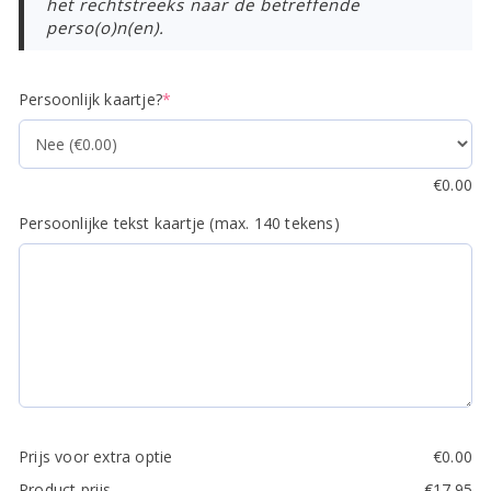
het rechtstreeks naar de betreffende
perso(o)n(en).
(required)
Persoonlijk kaartje?
*
€
0.00
Persoonlijke tekst kaartje (max. 140 tekens)
Prijs voor extra optie
€
0.00
Product prijs
€
17.95