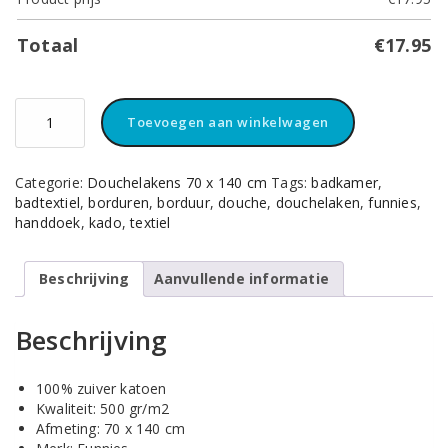
Totaal
€
17.95
Douchelaken
Toevoegen aan winkelwagen
Fuchsia
aantal
Categorie:
Douchelakens 70 x 140 cm
Tags:
badkamer
,
badtextiel
,
borduren
,
borduur
,
douche
,
douchelaken
,
funnies
,
handdoek
,
kado
,
textiel
Beschrijving
Aanvullende informatie
Beschrijving
100% zuiver katoen
Kwaliteit: 500 gr/m2
Afmeting: 70 x 140 cm