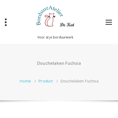
Ga
naar
de
inhoud
Voor al je borduurwerk
Douchelaken Fuchsia
Home
/
Product
/
Douchelaken Fuchsia