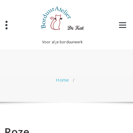
Ga
naar
de
inhoud
Voor al je borduurwerk
Home
/
Roze