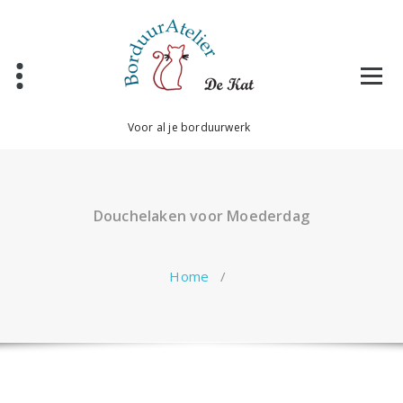
Ga
naar
de
inhoud
Voor al je borduurwerk
Douchelaken voor Moederdag
Home
/