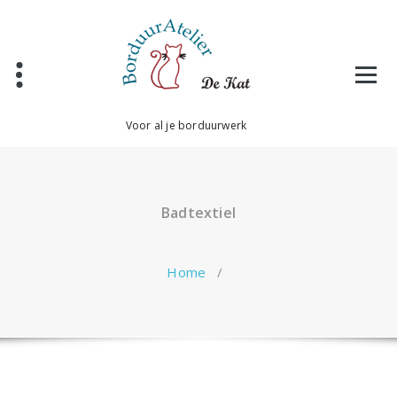
Ga
naar
de
inhoud
Voor al je borduurwerk
Badtextiel
Home
/